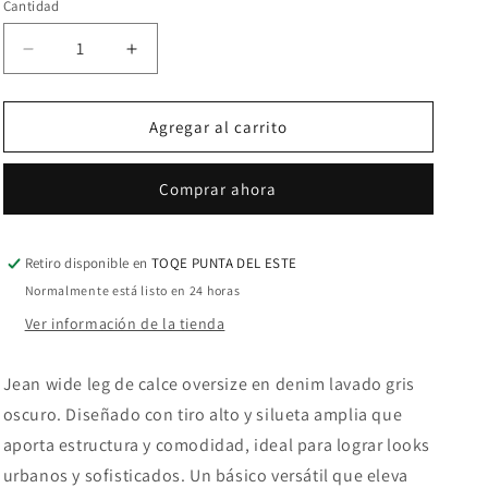
Cantidad
Cantidad
Reducir
Aumentar
cantidad
cantidad
para
para
Jean
Jean
Agregar al carrito
Kiki
Kiki
Grey
Grey
Comprar ahora
Retiro disponible en
TOQE PUNTA DEL ESTE
Normalmente está listo en 24 horas
Ver información de la tienda
Jean wide leg de calce oversize en denim lavado gris
oscuro. Diseñado con tiro alto y silueta amplia que
aporta estructura y comodidad, ideal para lograr looks
urbanos y sofisticados. Un básico versátil que eleva