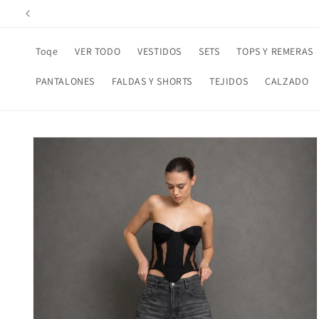
Ir
directamente
al contenido
Toqe
VER TODO
VESTIDOS
SETS
TOPS Y REMERAS
PANTALONES
FALDAS Y SHORTS
TEJIDOS
CALZADO
Ir
directamente
a la
información
del producto