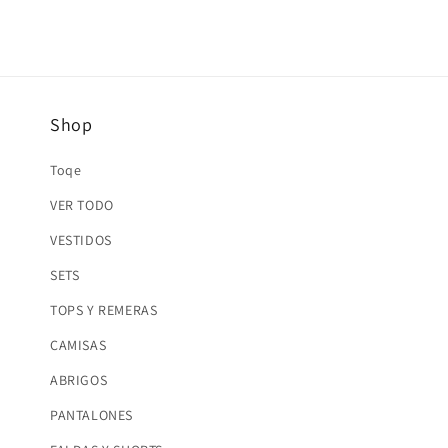
multimedia
3
en
una
ventana
modal
Shop
Toqe
VER TODO
VESTIDOS
SETS
TOPS Y REMERAS
CAMISAS
ABRIGOS
PANTALONES