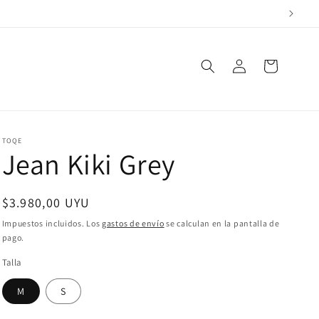
Iniciar
Carrito
sesión
TOQE
Jean Kiki Grey
Precio
$3.980,00 UYU
habitual
Impuestos incluidos. Los
gastos de envío
se calculan en la pantalla de
pago.
Talla
M
S