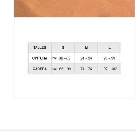
Abrir
elemento
multimedia
3
en
una
ventana
modal
Abrir
elemento
multimedia
5
en
una
ventana
modal