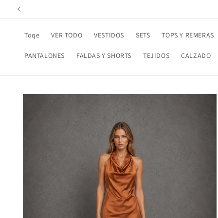
Ir
directamente
al contenido
Toqe
VER TODO
VESTIDOS
SETS
TOPS Y REMERAS
PANTALONES
FALDAS Y SHORTS
TEJIDOS
CALZADO
Ir
directamente
a la
información
del producto