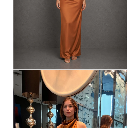
Abrir
elemento
multimedia
1
en
una
ventana
modal