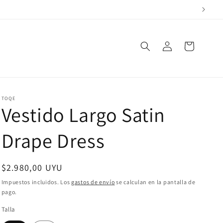
Iniciar
Carrito
sesión
TOQE
Vestido Largo Satin
Drape Dress
Precio
$2.980,00 UYU
habitual
Impuestos incluidos. Los
gastos de envío
se calculan en la pantalla de
pago.
Talla