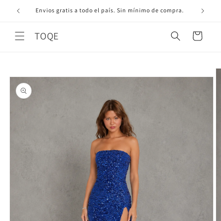
Ir
directamente
Envios gratis a todo el país. Sin mínimo de compra.
al contenido
TOQE
Carrito
Ir
directamente
a la
información
del producto