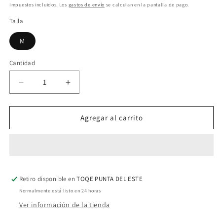
habitual
Impuestos incluidos. Los
gastos de envío
se calculan en la pantalla de pago.
Talla
M
Cantidad
Cantidad
Reducir
Aumentar
cantidad
cantidad
para
para
Vestido
Vestido
Agregar al carrito
Corto
Corto
Ruched
Ruched
Strapless
Strapless
Bodycon
Bodycon
Mini
Mini
Retiro disponible en
Dress
Dress
TOQE PUNTA DEL ESTE
Normalmente está listo en 24 horas
Ver información de la tienda