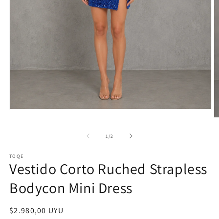
Abrir
elemento
Ab
multimedia
e
1
m
de
1
/
2
en
2
una
e
ventana
TOQE
u
Vestido Corto Ruched Strapless
modal
v
m
Bodycon Mini Dress
Precio
$2.980,00 UYU